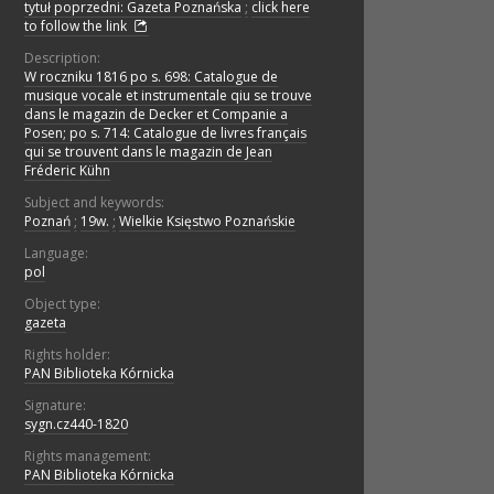
tytuł poprzedni: Gazeta Poznańska
;
click here
to follow the link
Description:
W roczniku 1816 po s. 698: Catalogue de
musique vocale et instrumentale qiu se trouve
dans le magazin de Decker et Companie a
Posen; po s. 714: Catalogue de livres français
qui se trouvent dans le magazin de Jean
Fréderic Kühn
Subject and keywords:
Poznań
;
19w.
;
Wielkie Księstwo Poznańskie
Language:
pol
Object type:
gazeta
Rights holder:
PAN Biblioteka Kórnicka
Signature:
sygn.cz440-1820
Rights management:
PAN Biblioteka Kórnicka