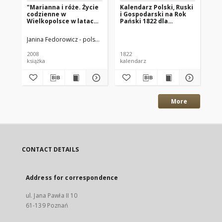
"Marianna i róże. Życie
Kalendarz Polski, Ruski
Ga
codzienne w
i Gospodarski na Rok
Xi
Wielkopolsce w latach
Pański 1822 dla
18
1890-1914 z tradycji
Wielkiego Xięstwa
rodzinnej"
Poznańskiego : który
Janina Fedorowicz - polska pisarka
Joanna Konopińska (1925 -1996; P
Wan
jest rokiem
zwyczaynym maiącym
2008
1822
184
dni 365
książka
kalendarz
gaz
More
CONTACT DETAILS
Address for correspondence
ul. Jana Pawła II 10
61-139 Poznań