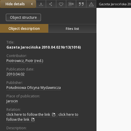
Hide details
Gazeta Jarocińska 20
Object structure
Object description
Files list
Title:
Gazeta Jarocińska 2010.04.02 Nr13(1016)
Contributor:
Piotrowicz, Piotr (red.)
Publication date:
2010.04.02
Publisher:
Południowa Oficyna Wydawnicza
Place of publication:
Jarocin
Relation:
click here to follow the link
;
click here to
follow the link
Description: