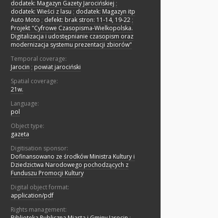
dodatek: Magazyn Gazety Jarocińskiej
;
dodatek: Wieści z lasu
;
dodatek: Magazyn itp
Auto Moto
;
defekt: brak stron: 11-14, 19-22
;
Projekt "Cyfrowe Czasopisma-Wielkopolska.
Digitalizacja i udostępnianie czasopism oraz
modernizacja systemu prezentacji zbiorów"
Temporal coverage:
Jarocin
;
powiat jarociński
Spatial coverage:
21w.
Language:
pol
Object type:
gazeta
Digitisation sponsor:
Dofinansowano ze środków Ministra Kultury i
Dziedzictwa Narodowego pochodzących z
Funduszu Promocji Kultury
Digital object format:
application/pdf
Rights management:
Biblioteka Publiczna Miasta i Gminy Jarocin
;