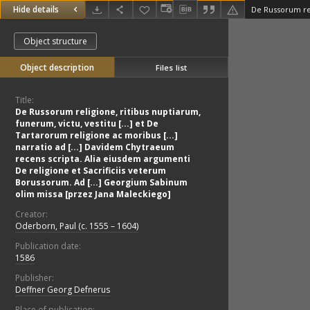
Hide details
Object structure
Object description
Files list
Title:
De Russorum religione, ritibus nuptiarum,
funerum, victu, vestitu [...] et De
Tartarorum religione ac moribus [...]
narratio ad [...] Davidem Chytraeum
recens scripta. Alia eiusdem argumenti
De religione et Sacrificiis veterum
Borussorum. Ad [...] Georgium Sabinum
olim missa [przez Jana Maleckiego]
Creator:
Oderborn, Paul (c. 1555 – 1604)
Publication date:
1586
Publisher:
Deffner Georg Defnerus
Place of publication: