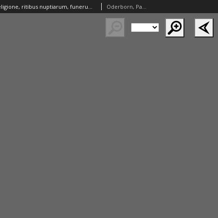
De Russorum religione, ritibus nuptiarum, funerum, victu, vestitu [...] et De Tartarorum religione ac moribus [...] narratio ad [...] Davidem Chytraeum recens scripta. Alia eiusdem argumenti De religione et Sacrificiis veterum Borussorum. Ad [...] Georgium Sabinum olim missa [przez Jana Maleckiego]
Oderborn, Paul (c. 1555 – 1604)