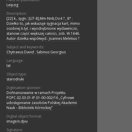
Leipzig
Description:
[22] k., sygn.: [Ll7-8],Mm-Nn8,Oo4 ? , 8°
;
Dziełko to, jak wskazuje sygnacja kart, mimo
osobnej k.tyt. i wyodrębnione wydawniczo,
stanowi część większej całości, zob. W.1646.
Autor dziełka współwyd.: Joannes Meletius ?
Subject and keywords:
Chytraeus David
;
Sabinus Georgius
Language:
lat
Object type:
starodruki
Digitisation sponsor:
Dofinansowanie w ramach Projektu
POPC.02.03.01-IP.01-00-002/16 „Cyfrowe
udostępnianie zasobów Polskiej Akademii
Nauk – Biblioteki Kórnickiej”
Digital object format:
image/x.djvu
Signature: