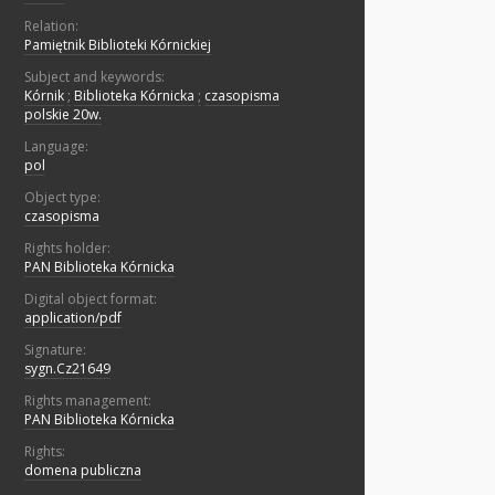
Relation:
Pamiętnik Biblioteki Kórnickiej
Subject and keywords:
Kórnik
;
Biblioteka Kórnicka
;
czasopisma
polskie 20w.
Language:
pol
Object type:
czasopisma
Rights holder:
PAN Biblioteka Kórnicka
Digital object format:
application/pdf
Signature:
sygn.Cz21649
Rights management:
PAN Biblioteka Kórnicka
Rights:
domena publiczna