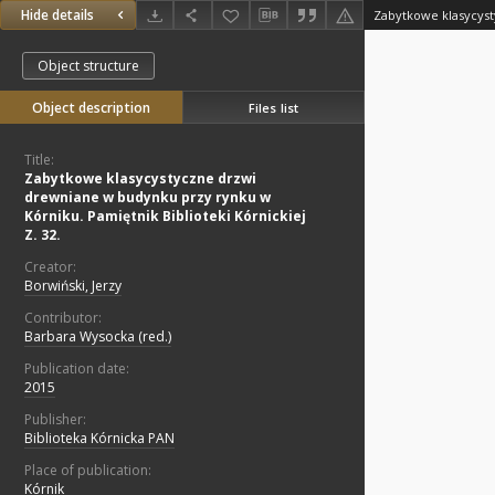
Hide details
Object structure
Object description
Files list
Title:
Zabytkowe klasycystyczne drzwi
drewniane w budynku przy rynku w
Kórniku. Pamiętnik Biblioteki Kórnickiej
Z. 32.
Creator:
Borwiński, Jerzy
Contributor:
Barbara Wysocka (red.)
Publication date:
2015
Publisher:
Biblioteka Kórnicka PAN
Place of publication:
Kórnik