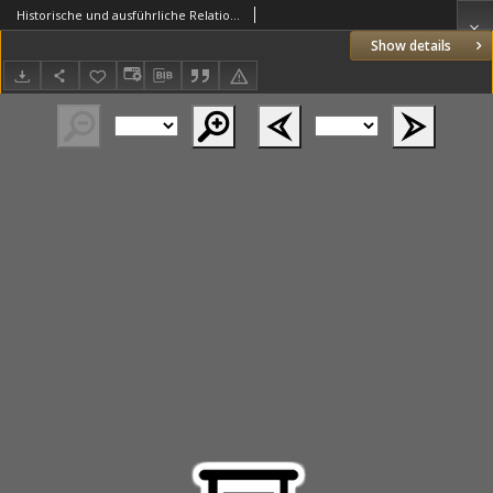
Historische und ausführliche Relation von dem Befängniss und Tode Casimiri Liszczynsky Podsedeck Brzeski weyland[?] eines Polnischen von Adel, welcher am 15 Febr[uar] itzlaufenden Jahres 1689 vor dem Königl[ichen] Seant auff dem Reichs-Tage zu Warschau wegen des Atheismi wegenklagent überzeuget und zum Tode verdammet, den 30 Mart[ii] aber enthauptet und verbrand worden; diesem sind auch beygefüget zwei Grab-Schriften desselben, deren eine Er selbst, die zweite aber ein anderer Polnischer von Adel auffgesetzet
Show details