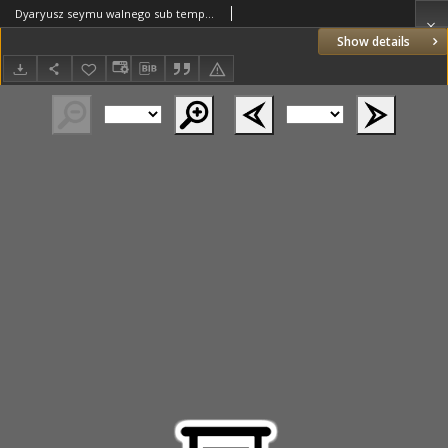
Dyaryusz seymu walnego sub tempus interregni pod zkonfederowanymi stanami senatorskiego y rycerskiego agituiącego się za [...] Łubińskiego prymasa [...] 1764 [...] siódmego [...] maia
Show details