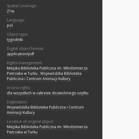
Spatial coverage:
21w.
Language:
pol
Object type:
tygodniki
Digital object format:
application/pdf
Rights management:
Miejska Biblioteka Publiczna im. Włodzimierza
Pietrzaka w Turku
;
Wojewódzka Biblioteka
Publiczna i Centrum Animacji Kultury
Access rights:
dla wszystkich w zakresie dozwolonego użytku
Digitisation:
Wojewódzka Biblioteka Publiczna i Centrum
Animacji Kultury
Location of original object:
Miejska Biblioteka Publiczna im. Włodzimierza
Pietrzaka w Turku