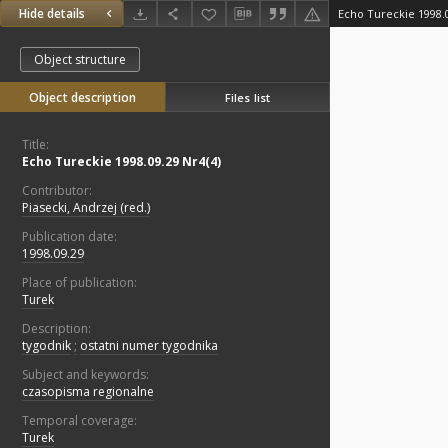
Hide details
Echo Tureckie 1998.0
Object structure
Object description
Files list
Title:
Echo Tureckie 1998.09.29 Nr4(4)
Contributor:
Piasecki, Andrzej (red.)
Publication date:
1998.09.29
Place of publication:
Turek
Description:
tygodnik
;
ostatni numer tygodnika
Subject and keywords:
czasopisma regionalne
Temporal coverage:
Turek