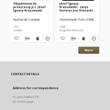
Objaśnienia do
Józef Ignacy
Za
przezroczy p.t. Józef
Kraszewski : zarys
po
Ignacy Kraszewski
historyczno-literacki
kr
skreślił Piotr
Pi
Chmielowski
Kędzierski Czesław
Chmielowski, Piotr (1848–1904)
Kra
1912
1888
191
wykład
biografia literacka
More
CONTACT DETAILS
Address for correspondence
ul. Jana Pawła II 10
61-139 Poznań