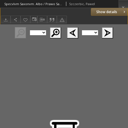
Specvlvm Saxonvm. Albo / Prawo Saskie y Maydeburskie / porządkiem obiecadła z łacińskich y niemieckich exemplarzow zebrane: a ??? na polski ięzyk [...] przełożone przez Pawla Szczerbicza [...]
Szczerbic, Paweł
Show details