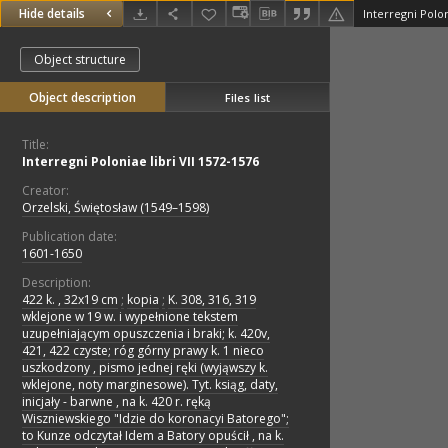
Hide details
Interregni Polon
Object structure
Object description
Files list
Title:
Interregni Poloniae libri VII 1572-1576
Creator:
Orzelski, Świętosław (1549–1598)
Publication date:
1601-1650
Description:
422 k. , 32x19 cm
;
kopia
;
K. 308, 316, 319
wklejone w 19 w. i wypełnione tekstem
uzupełniającym opuszczenia i braki; k. 420v,
421, 422 czyste; róg górny prawy k. 1 nieco
uszkodzony , pismo jednej ręki (wyjąwszy k.
wklejone, noty marginesowe). Tyt. ksiąg, daty,
inicjały - barwne , na k. 420 r. ręką
Wiszniewskiego "Idzie do koronacyi Batorego";
to Kunze odczytał Idem a Batory opuścił , na k.