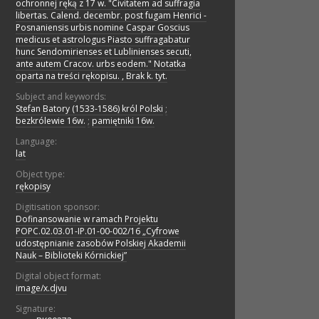
ochronnej ręką z 17 w. "Civitatem ad suffragia
libertas. Calend. decembr. post fugam Henrici -
Posnaniensis urbis nomine Caspar Goscius
medicus et astrologus Piasto suffragabatur
hunc Sendomirienses et Lublinienses secuti,
ante autem Cracov. urbs eodem." Notatka
oparta na treści rękopisu. , Brak k. tyt.
Subject and keywords:
Stefan Batory (1533-1586) król Polski
;
bezkrólewie 16w.
;
pamiętniki 16w.
Language:
lat
Object type:
rękopisy
Digitisation sponsor:
Dofinansowanie w ramach Projektu
POPC.02.03.01-IP.01-00-002/16 „Cyfrowe
udostępnianie zasobów Polskiej Akademii
Nauk – Biblioteki Kórnickiej”
Digital object format:
image/x.djvu
Signature: