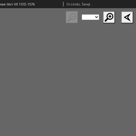
iae libri VII 1572-1576
Orzelski, Świętosław (1549–1598)