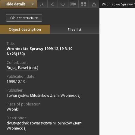
Hide details
Wronieckie Sprawy 1
Object structure
Object description
Files list
Title:
Wronieckie Sprawy 1999.12.19 R.10
Nr23(130)
Contributor:
Bugaj, Paweł (red.)
Publication date:
1999.12.19
Publisher:
Towarzystwo Miłośników Ziemi Wronieckiej
Place of publication:
Wronki
Description:
dwutygodnik Towarzystwa Miłośników Ziemi
Wronieckiej