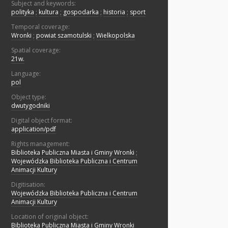
Subject and keywords:
polityka
;
kultura
;
gospodarka
;
historia
;
sport
Temporal coverage:
Wronki
;
powiat szamotulski
;
Wielkopolska
Spatial coverage:
21w.
Language:
pol
Object type:
dwutygodniki
Digital object format:
application/pdf
Rights management:
Biblioteka Publiczna Miasta i Gminy Wronki
;
Wojewódzka Biblioteka Publiczna i Centrum
Animacji Kultury
Digitisation:
Wojewódzka Biblioteka Publiczna i Centrum
Animacji Kultury
Location of original object:
Biblioteka Publiczna Miasta i Gminy Wronki