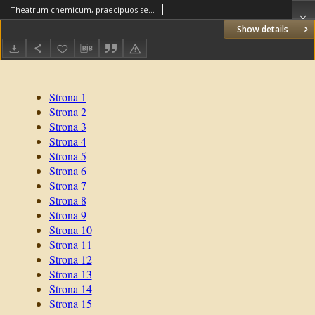
Theatrum chemicum, praecipuos selectorum auctorum tractatus de chemiae et lapidis philosophici antiquitate, veritate, iure, praestantia, & operationibus continens. T. 3
Show details