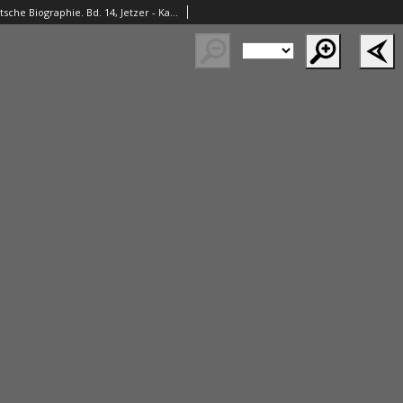
Allgemeine deutsche Biographie. Bd. 14, Jetzer - Kahler. Auf Veranlassung Seiner Majestaet des Königs von Bayern ; hrsg. durch die Historische Commission bei der Königl. Akademie der Wissenschaften