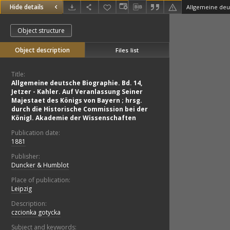
Hide details
Object structure
Object description
Files list
Title:
Allgemeine deutsche Biographie. Bd. 14,
Jetzer - Kahler. Auf Veranlassung Seiner
Majestaet des Königs von Bayern ; hrsg.
durch die Historische Commission bei der
Königl. Akademie der Wissenschaften
Publication date:
1881
Publisher:
Duncker & Humblot
Place of publication:
Leipzig
Description:
czcionka gotycka
Subject and keywords: