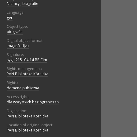
Niemcy
;
biografie
Language:
ger
Object type:
biografie
Digital object format:
image/x.djvu
Signature:
sygn.215104-14 BP Cim
Rights management:
PAN Biblioteka Kórnicka
Rights:
domena publiczna
Access rights:
dla wszystkich bez ograniczeń
Digitisation:
PAN Biblioteka Kórnicka
Location of original object:
PAN Biblioteka Kórnicka