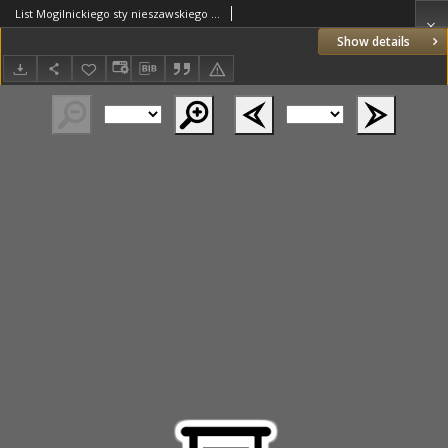
List Mogilnickiego sty nieszawskiego do NN kardynała
Show details