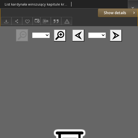
List kardynała winszuiący kapitule krakowskiey Narodzenia Pańskiego
Show details