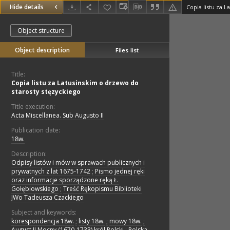
Hide details
Object structure
Object description
Files list
Title:
Copia listu za Latusinskim o drzewo do
starosty stęzyckiego
Title execution:
Acta Miscellanea. Sub Augusto II
Publication date:
18w.
Description:
Odpisy listów i mów w sprawach publicznych i
prywatnych z lat 1675-1742
;
Pismo jednej ręki
oraz informacje sporządzone ręką Ł.
Gołębiowskiego
;
Treść Rękopismu Biblioteki
JWo Tadeusza Czackiego
Subject and keywords:
korespondencja 18w.
;
listy 18w.
;
mowy 18w.
;
August II Mocny (1670-1733) król Polski
;
Polska