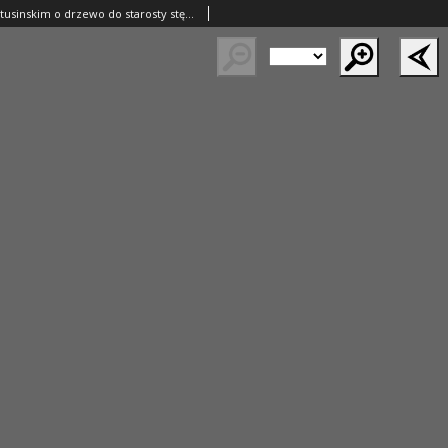
Copia listu za Latusinskim o drzewo do starosty stęzyckiego