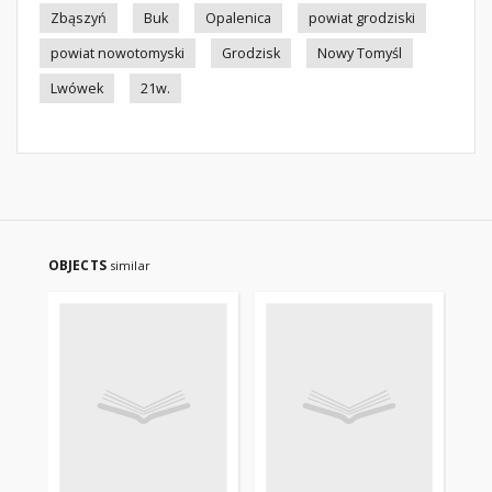
Zbąszyń
Buk
Opalenica
powiat grodziski
powiat nowotomyski
Grodzisk
Nowy Tomyśl
Lwówek
21w.
OBJECTS
similar