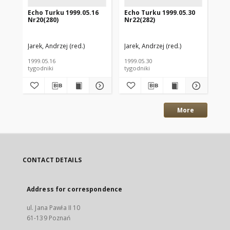
Echo Turku 1999.05.16
Echo Turku 1999.05.30
Ec
Nr20(280)
Nr22(282)
Nr
Jarek, Andrzej (red.)
Jarek, Andrzej (red.)
Jar
1999.05.16
1999.05.30
199
tygodniki
tygodniki
tyg
More
CONTACT DETAILS
Address for correspondence
ul. Jana Pawła II 10
61-139 Poznań