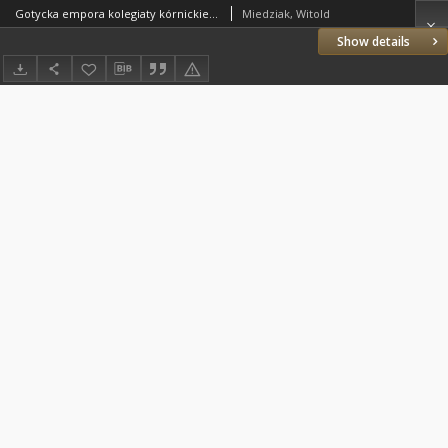
Gotycka empora kolegiaty kórnickiej. Pamiętnik Biblioteki Kórnickiej Z. 31.
Miedziak, Witold
Show details