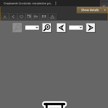
Orędownik Grodziski: niezależne pismo dla rodzin polskich powiatu grodziskiego i nowotomyskiego : organ centralny dla miast: Grodziska, Opalenicy, Buku, Nowego Tomyśla, Zbaszynia i Lwówka 1923.03.14 R.5 Nr21
Show details