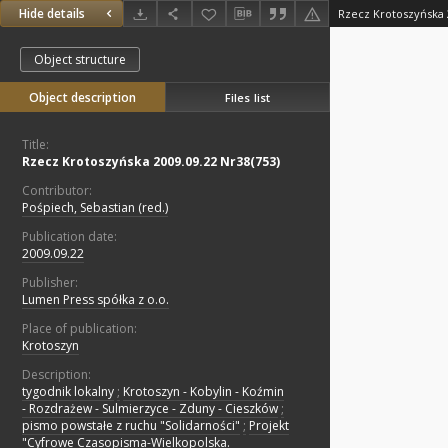
Hide details
Rzecz Krotoszyńska 
Object structure
Object description
Files list
Title:
Rzecz Krotoszyńska 2009.09.22 Nr38(753)
Contributor:
Pośpiech, Sebastian (red.)
Publication date:
2009.09.22
Publisher:
Lumen Press spółka z o.o.
Place of publication:
Krotoszyn
Description:
tygodnik lokalny
;
Krotoszyn - Kobylin - Koźmin
- Rozdrażew - Sulmierzyce - Zduny - Cieszków
;
pismo powstałe z ruchu "Solidarności"
;
Projekt
"Cyfrowe Czasopisma-Wielkopolska.