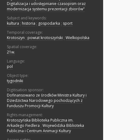
Digitalizacja i udostępnianie czasopism oraz
modernizacja systemu prezentacji zbiorów"
Subject and keywords:
kultura
;
historia
;
gospodarka
;
sport
Temporal coverage:
Krotoszyn
;
powiat krotoszyński
;
Wielkopolska
Spatial coverage:
21w.
Language:
pol
Object type:
tygodniki
Digitisation sponsor:
Dofinansowano ze środków Ministra Kultury i
Dziedzictwa Narodowego pochodzących z
Funduszu Promocji Kultury
Rights management:
Krotoszyńska Biblioteka Publiczna im.
Arkadego Fiedlera
;
Wojewódzka Biblioteka
Publiczna i Centrum Animacji Kultury
Access rights: