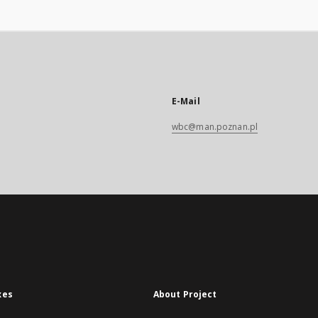
E-Mail
wbc@man.poznan.pl
xes
About Project