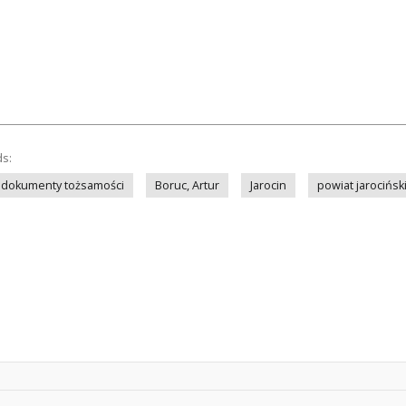
ds:
dokumenty tożsamości
Boruc, Artur
Jarocin
powiat jarocińsk