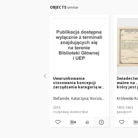
OBJECTS
similar
Uwarunkowania
Świadectw
stosowania koncepcji
ważne na ... 
zarządzania kategorią w
który jes
przedsiębiorstwie
osobiście 
handlowym
niepodejr
Stefanide, Katarzyna
Borusiak, Barbara (promot
Królewski R
wylegitym
się niniej
2016
1855-1863
legitymacy
rozprawy doktorskie
paszport
odbycia po
Królestwie
powrót do
(Inc.)