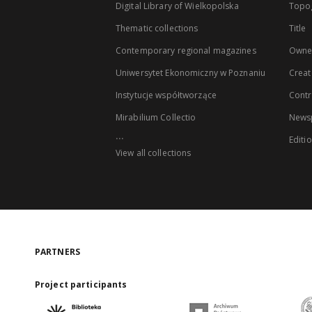
Digital Library of Wielkopolska
Topo
Thematic collections
Title
Contemporary regional magazines
Owne
Uniwersytet Ekonomiczny w Poznaniu
Creat
Instytucje współtworzące
Contr
Mirabilium Collectio
Newsp
...
Editi
View all collections
PARTNERS
Project participants