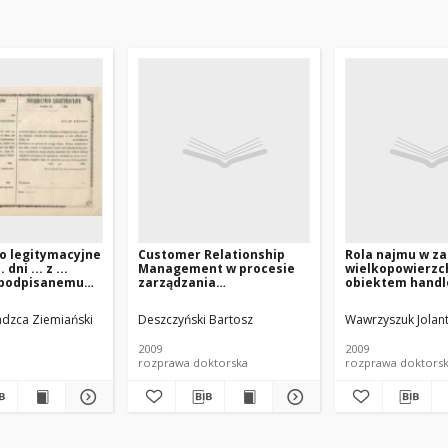
o legitymacyjne
Customer Relationship
Rola najmu w z
dni ... z ...
Management w procesie
wielkopowierz
t podpisanemu
zarządzania
obiektem hand
znany i jako
strategicznego
zany
przedsiębiorstwem
or)
adzca Ziemiański
Deszczyński Bartosz
Wawrzyszuk Jolan
owany, udziela
sze świadectwo
2009
2009
jne w celu
rozprawa doktorska
rozprawa doktors
dróźy do ... w
 Polskiem i na
 swego domu