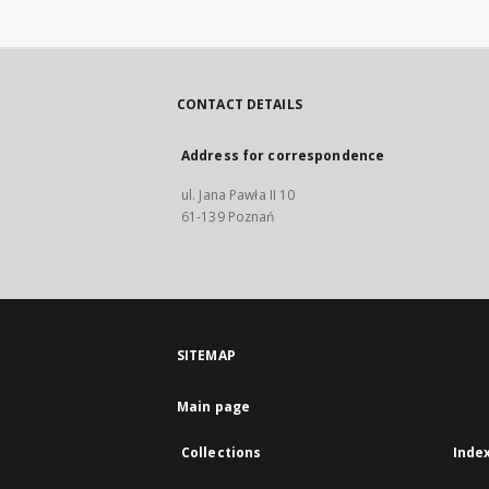
CONTACT DETAILS
Address for correspondence
ul. Jana Pawła II 10
61-139 Poznań
SITEMAP
Main page
Collections
Inde