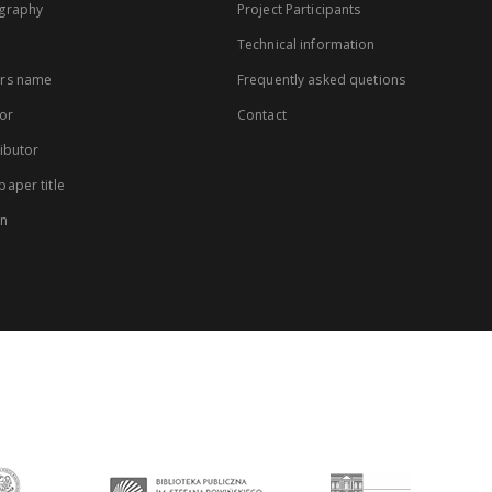
graphy
Project Participants
Technical information
rs name
Frequently asked quetions
or
Contact
ibutor
aper title
on