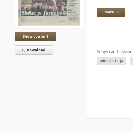
More
Show content
Download
Subject and keywor
administracja