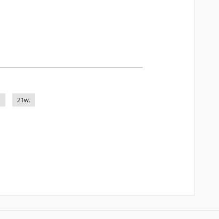
i
21w.