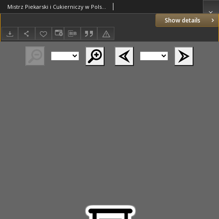
Mistrz Piekarski i Cukierniczy w Polsce: urzędowy organ Centralnego Zrzeszenia związków wojewódzkich i Cechów Piekarskich Rzeczypospolitej Polskiej oraz wojewódzkich Związków Cechów Piekarskich Wielkopolski, Pomorza i Śląska; Tygodnik poświęcony obronie interesów piekarstwa, cukiernictwa i wszelkich branż pokrewnych 1931.05.16 R.6 Nr20
Show details