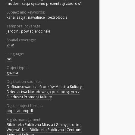
modernizacja systemu prezentacji zbiorów"
Subject and keywords:
kanalizacja
;
nawałnice
;
bezrobocie
Temporal coverage:
Jarocin
;
powiat jarociński
Spatial coverage:
21w.
Language:
pol
Object type:
gazeta
Digitisation sponsor:
Dofinansowano ze środków Ministra Kultury i
Dziedzictwa Narodowego pochodzących z
Funduszu Promocji Kultury
Digital object format:
application/pdf
Rights management:
Biblioteka Publiczna Miasta i Gminy Jarocin
;
Wojewódzka Biblioteka Publiczna i Centrum
Animacji Kultury