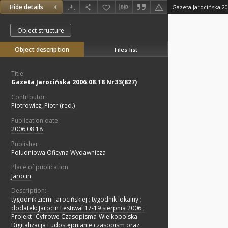
Hide details
Gazeta Jarocińska 20
Object structure
Object description
Files list
Title:
Gazeta Jarocińska 2006.08.18 Nr33(827)
Contributor:
Piotrowicz, Piotr (red.)
Publication date:
2006.08.18
Publisher:
Południowa Oficyna Wydawnicza
Place of publication:
Jarocin
Description:
tygodnik ziemi jarocińskiej
;
tygodnik lokalny
;
dodatek: Jarocin Festiwal 17-19 sierpnia 2006
;
Projekt "Cyfrowe Czasopisma-Wielkopolska.
Digitalizacja i udostępnianie czasopism oraz