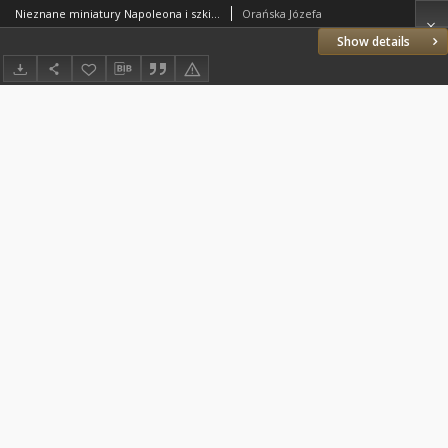
Nieznane miniatury Napoleona i szkic z Longwood w zbiorach kórnickich. Pamiętnik Biblioteki Kórnickiej Z. 3.
Orańska Józefa
Show details