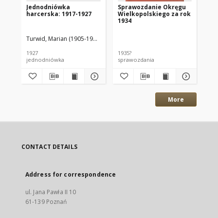
Jednodniówka
Sprawozdanie Okręgu
Sp
harcerska: 1917-1927
Wielkopolskiego za rok
Wi
1934
19
Turwid, Marian (1905-1987) red.
Prądzyński, Andrzej (1872-1938) druk
1927
1935?
193
jednodniówka
sprawozdania
spr
More
CONTACT DETAILS
Address for correspondence
ul. Jana Pawła II 10
61-139 Poznań