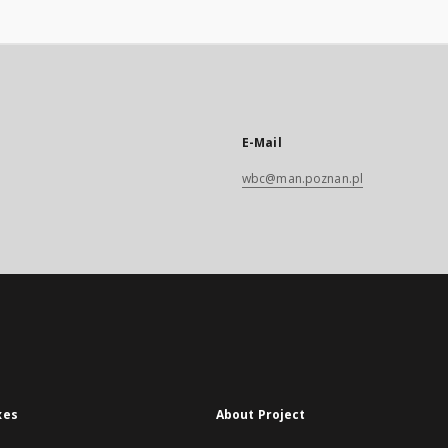
E-Mail
wbc@man.poznan.pl
xes
About Project