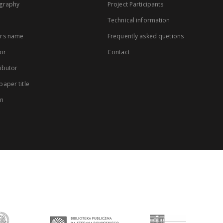
graphy
Project Participants
Technical information
rs name
Frequently asked quetions
or
Contact
ibutor
aper title
on