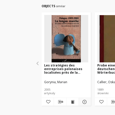
OBJECTS
similar
Les stratégies des
Probe eine
entreprises polonaises
deutschen
localisées près de la
Wörterbuc
frontière polono-
Wörterbüc
allemande dans le
Bandtke, 
Gorynia, Marian
Callier, Osk
contexte de
Trojanski,
l’élargissement de l’Union
den Werke
2005
1889
Européenne
Mickiewic
artykuły
słowniki