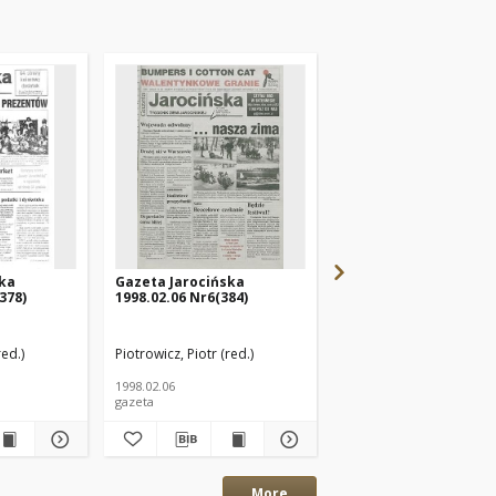
ska
Gazeta Jarocińska
Magazyn itp 1998.06.
378)
1998.02.06 Nr6(384)
Nr13
red.)
Piotrowicz, Piotr (red.)
Piotrowicz, Piotr (red.)
K
1998.02.06
1998.06.26
gazeta
gazeta
More