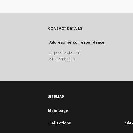
CONTACT DETAILS
Address for correspondence
ul. Jana Pawła II 10
61-139 Poznań
SITEMAP
Main page
Collections
Inde