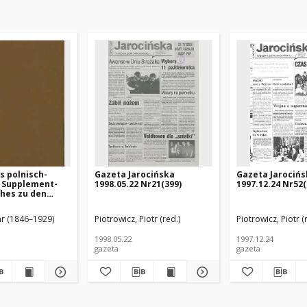
s polnisch-
Gazeta Jarocińska
Gazeta Jarociń
 Supplement-
1998.05.22 Nr21(399)
1997.12.24 Nr52(
hes zu den
hern von Linde,
Mrongovius und
ar (1846–1929)
Piotrowicz, Piotr (red.)
Piotrowicz, Piotr (
 zunächst aus
n des
1998.05.22
1997.12.24
z
gazeta
gazeta