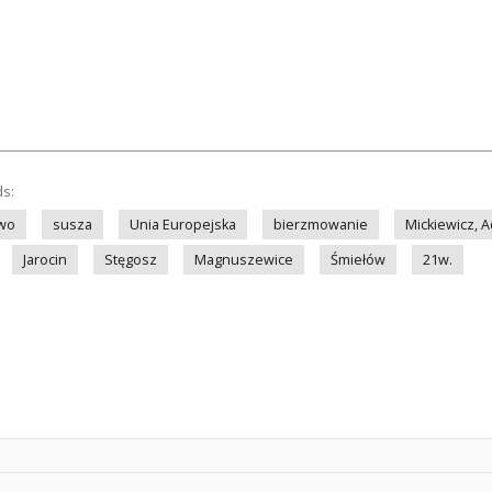
ds:
two
susza
Unia Europejska
bierzmowanie
Mickiewicz, 
Jarocin
Stęgosz
Magnuszewice
Śmiełów
21w.