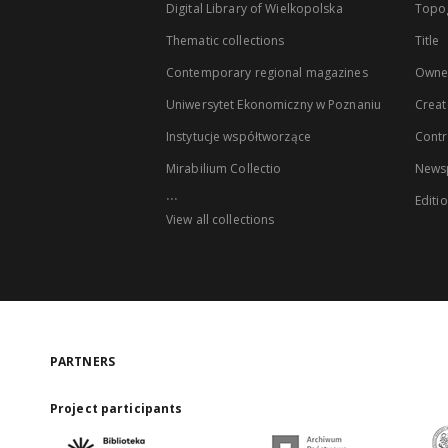
Digital Library of Wielkopolska
Topo
Thematic collections
Title
Contemporary regional magazines
Owne
Uniwersytet Ekonomiczny w Poznaniu
Creat
Instytucje współtworzące
Contr
Mirabilium Collectio
Newsp
...
Editi
View all collections
PARTNERS
Project participants