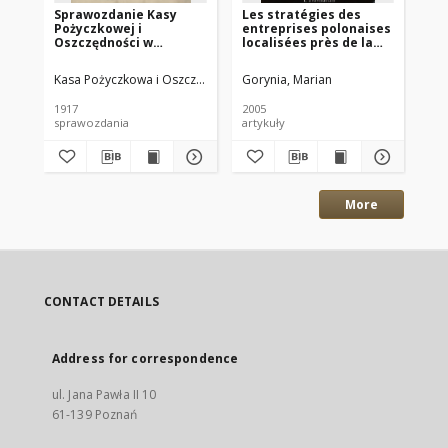
Sprawozdanie Kasy
Les stratégies des
Ga
Pożyczkowej i
entreprises polonaises
20
Oszczędności w
localisées près de la
Jarocinie E. G. m. u. H.
frontière polono-
za Rok 1916
allemande dans le
Kasa Pożyczkowa i Oszczędności (Jarocin)
Gorynia, Marian
Pio
contexte de
l’élargissement de
1917
2005
200
l’Union Européenne
sprawozdania
artykuły
gaz
More
CONTACT DETAILS
Address for correspondence
ul. Jana Pawła II 10
61-139 Poznań