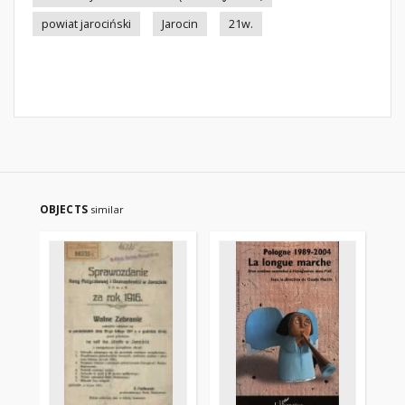
powiat jarociński
Jarocin
21w.
OBJECTS
similar