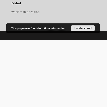
E-Mail
wbc@man.poznan.pl
I understand
This page uses 'cookies'.
More information
SITEMAP
Main page
Collections
Digital Library of Wielkopolska
Thematic collections
Contemporary regional magazines
Uniwersytet Ekonomiczny w Poznaniu