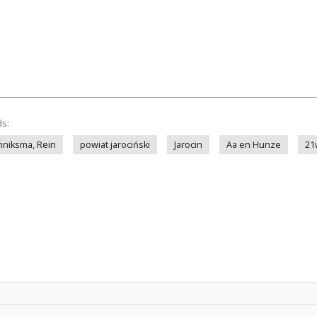
ds:
niksma, Rein
powiat jarociński
Jarocin
Aa en Hunze
21