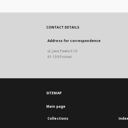
CONTACT DETAILS
Address for correspondence
ul. Jana Pawła II 10
61-139 Poznań
SITEMAP
Main page
Collections
Inde