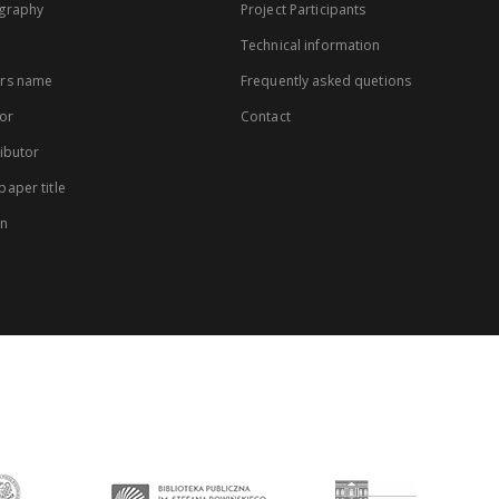
graphy
Project Participants
Technical information
rs name
Frequently asked quetions
or
Contact
ibutor
aper title
on