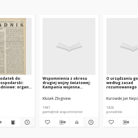
odatek do:
Wspomnienia z okresu
O urządzaniu g
Gospodarski:
drugiej wojny światowej:
według zasad
odniowe: organ
Kampania wojenna
rozumowanego r
iczych w
wrześniowa zastała mnie
T.1
sięstwie
wraz z rodziną na Śląsku w
Kłusek Zbigniew
Kurowski Jan Nep
em: organ kółek
Mysłowicach...
o-rolniczych w
1947
1826
sięstwie
pamiętnik wspomnienie
poradniki
m. 1931.12.06