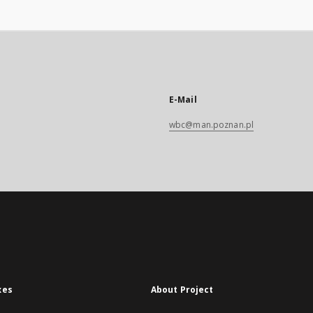
E-Mail
wbc@man.poznan.pl
xes
About Project