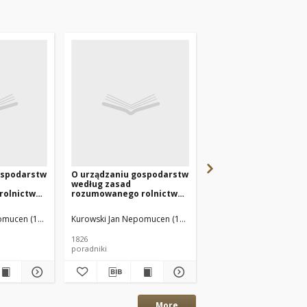
ospodarstw
O urządzaniu gospodarstw
Katalog eksponatów
według zasad
Pomorskiej Izby Rolni
olnictwa.
rozumowanego rolnictwa.
Toruń Sienkiewicza 40
T.2
Powszechną Wystaw
Krajową w Poznaniu
omucen (1783–1866)
Kurowski Jan Nepomucen (1783–1866)
1826
1929
poradniki
katalogi wystaw
More