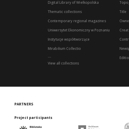
Digital Library of Wielkopolska
Topo
Thematic collections
Title
Contemporary regional magazines
Owne
Uniwersytet Ekonomiczny w Poznaniu
Creat
Instytucje współtworzące
Contr
Mirabilium Collectio
Newsp
...
Editi
View all collections
PARTNERS
Project participants