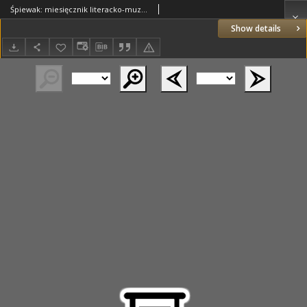
Śpiewak: miesięcznik literacko-muzyczny : organ Związku Kół Śpiewackich w Poznańskiem 1922.10 R.14 Nr10
Show details