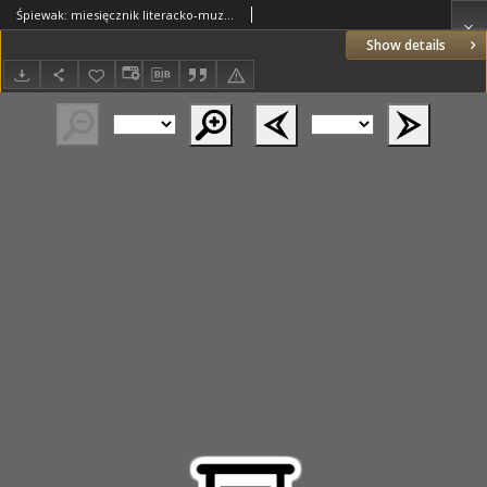
Śpiewak: miesięcznik literacko-muzyczny : organ Związku Kół Śpiewackich w Poznańskiem 1922.03 R.14 Nr3
Show details