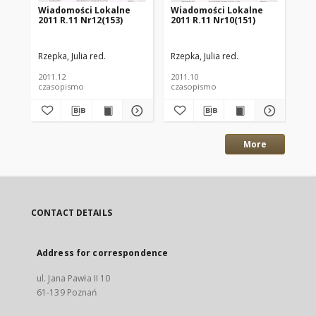
Wiadomości Lokalne
Wiadomości Lokalne
Wi
2011 R.11 Nr12(153)
2011 R.11 Nr10(151)
201
Rzepka, Julia red.
Rzepka, Julia red.
Rze
2011.12
2011.10
201
czasopismo
czasopismo
cz
More
CONTACT DETAILS
Address for correspondence
ul. Jana Pawła II 10
61-139 Poznań