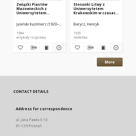
Związki Piastów
Stosunki Litwy z
Ro
Mazowieckich z
Uniwersytetem
Sp
Uniwersytetem
Krakowskim w czasach
Po
Jagiellońskim w świetle
porozbiorowych
Hi
badań genealogicznych
Fi
Jasiński Kazimierz (1920–1997)
Barycz, Henryk
Ak
18
1984
1935
187
artykuły rozprawy
nadbitka
More
CONTACT DETAILS
Address for correspondence
ul. Jana Pawła II 10
61-139 Poznań