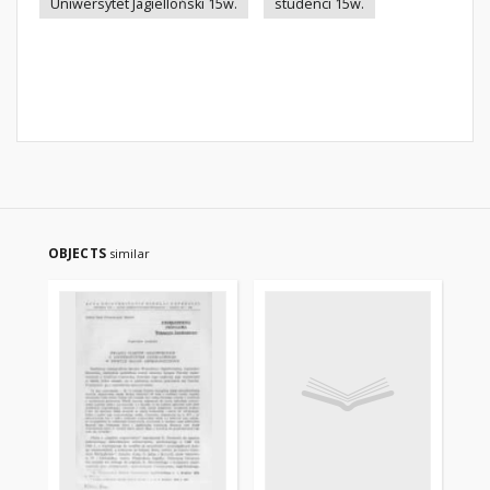
Uniwersytet Jagielloński 15w.
studenci 15w.
OBJECTS
similar