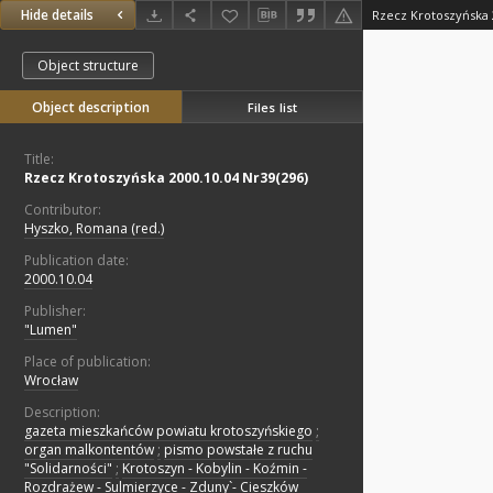
Hide details
Rzecz Krotoszyńska 
Object structure
Object description
Files list
Title:
Rzecz Krotoszyńska 2000.10.04 Nr39(296)
Contributor:
Hyszko, Romana (red.)
Publication date:
2000.10.04
Publisher:
"Lumen"
Place of publication:
Wrocław
Description:
gazeta mieszkańców powiatu krotoszyńskiego
;
organ malkontentów
;
pismo powstałe z ruchu
"Solidarności"
;
Krotoszyn - Kobylin - Koźmin -
Rozdrażew - Sulmierzyce - Zduny`- Cieszków