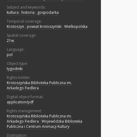
Subject and keywords:
kultura
;
historia
;
gospodarka
Temporal coverage:
Krotoszyn
;
powiat krotoszyński
;
Wielkopolska
Spatial coverage:
21w.
Language:
pol
Object type:
tygodniki
Rights holder:
Krotoszyńska Biblioteka Publiczna im.
Arkadego Fiedlera
Digital object format:
application/pdf
Rights management:
Krotoszyńska Biblioteka Publiczna im.
Arkadego Fiedlera
;
Wojewódzka Biblioteka
Publiczna i Centrum Animacji Kultury
Digitisation: