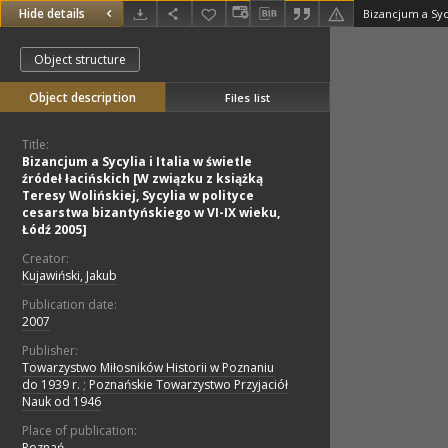
Hide details
Object structure
Object description
Files list
Title:
Bizancjum a Sycylia i Italia w świetle
źródeł łacińskich [W związku z książką
Teresy Wolińskiej, Sycylia w polityce
cesarstwa bizantyńskiego w VI-IX wieku,
Łódź 2005]
Creator:
Kujawiński, Jakub
Publication date:
2007
Publisher:
Towarzystwo Miłosników Historii w Poznaniu
do 1939 r.
;
Poznańskie Towarzystwo Przyjaciół
Nauk od 1946
Place of publication:
Poznań