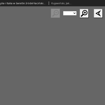
Bizancjum a Sycylia i Italia w świetle źródeł łacińskich [W związku z książką Teresy Wolińskiej, Sycylia w polityce cesarstwa bizantyńskiego w VI-IX wieku, Łódź 2005]
Kujawiński, Jakub