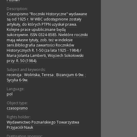
Description:
Czasopismo "Roczniki Historyczne" wydawane
są od 1925 r. W WBC udostępnione zostały
artykuły, do których PTPN uzyskał prawa.
Kolejne prace upubliczniane będą
sukcesywnie. ISSN 0324-8585. Niektóre roczniki
mają własne tytuły, zob. też w indeksie
serii.Bibliografia zawartości Roczników
Historycznych R. 1-50 (za lata 1925 - 1984) /
Maria Jolanta Lamberti, Wojciech Sokołowski
przy: R. 50 (1984).
Subject and keywords:
recenzja
;
Wolińska, Teresa
;
Bizancjum 6-9w.
;
Sycylia 6-9w.
Language:
pol
Object type:
czasopismo
Rights holder:
Wydawnictwo Poznańskiego Towarzystwa
Przyjaciół Nauk
Digitisation sponsor: