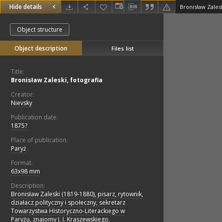
Hide details
Bronisław Zalesk
Object structure
Object description
Files list
Title:
Bronisław Zaleski, fotografia
Creator:
Nievsky
Publication date:
1875?
Place of publication:
Paryż
Format:
63x98 mm
Description:
Bronisław Zaleski (1819-1880), pisarz, rytownik,
działacz polityczny i społeczny, sekretarz
Towarzystwa Historyczno-Literackiego w
Paryżu, znajomy J. I. Kraszewskiego.