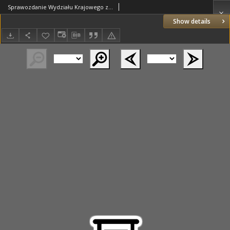
Sprawozdanie Wydziału Krajowego z Administracji Poznańskiego Krajowego Związku Komunalnego za Rok 1936/1937 Cz.2 Zakłady i Przedsiębiorstwa Wojewódzkie
Show details