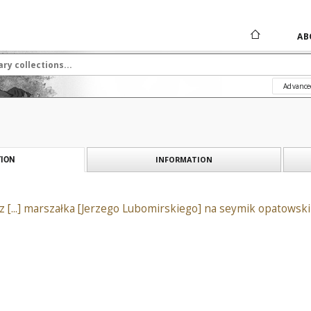
AB
Advance
INFORMATION
ION
sz [...] marszałka [Jerzego Lubomirskiego] na seymik opatowsk