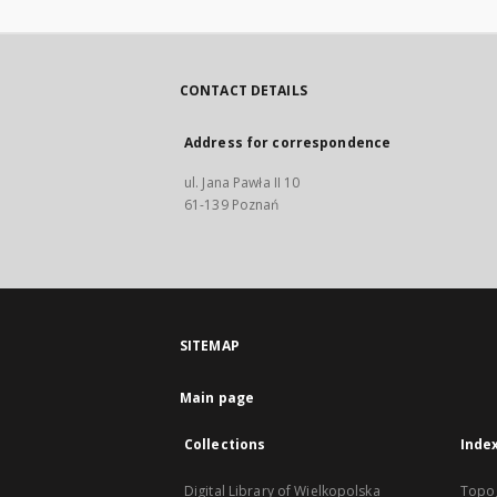
CONTACT DETAILS
Address for correspondence
ul. Jana Pawła II 10
61-139 Poznań
SITEMAP
Main page
Collections
Inde
Digital Library of Wielkopolska
Topo