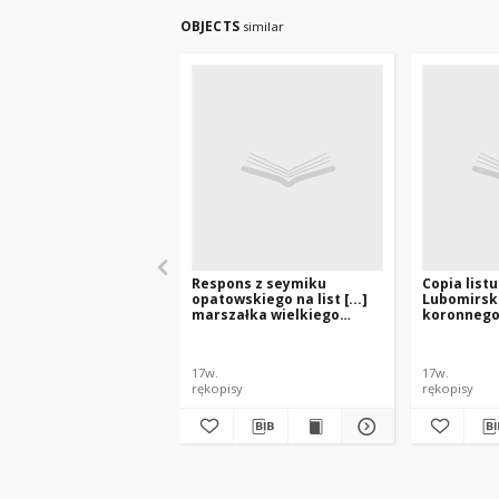
OBJECTS
similar
Respons z seymiku
Copia listu
opatowskiego na list [...]
Lubomirsk
marszałka wielkiego
koronnego
koronnego [Jerzego
[...Jana] K
Lubomirskiego], [Opatów
zagniewan
23.02.1665]
25.09.1665]
17w.
17w.
rękopisy
rękopisy