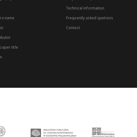
Technical information
rs name
Frequently asked quetions
or
Contact
ibutor
aper title
on