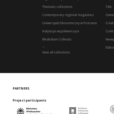
Thematic collections
Title
Contemporary regional magazines
Owne
Uniwersytet Ekonomiczny w Poznaniu
Creat
Instytucje współtworzące
Contr
Mirabilium Collectio
Newsp
...
Editi
View all collections
PARTNERS
Project participants