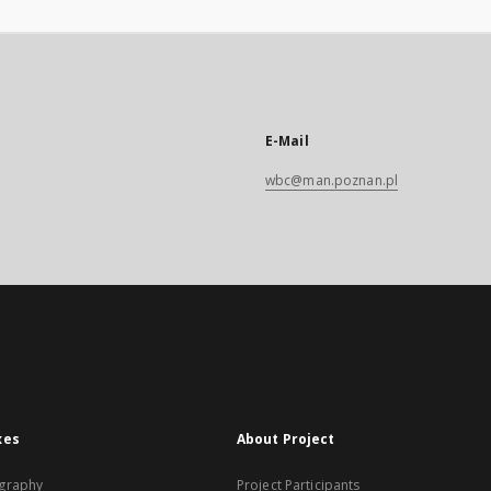
E-Mail
wbc@man.poznan.pl
xes
About Project
graphy
Project Participants