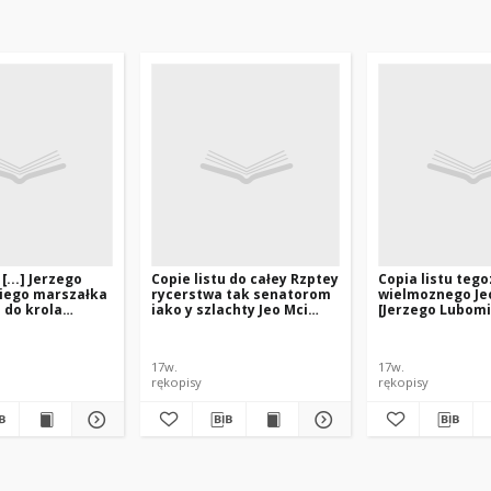
 [...] Jerzego
Copie listu do całey Rzptey
Copia listu tego
iego marszałka
rycerstwa tak senatorom
wielmoznego Je
 do krola
iako y szlachty Jeo Mci
[Jerzego Lubomi
azimierza
pana marszałka w.
marszałka koro
ego, [Głogów
kor[onneg]o [Jerzego
trybunału koro
Lubomirskiego [ok. 1664]
[1665]
17w.
17w.
rękopisy
rękopisy