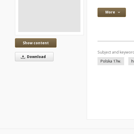
More
Show content
Subject and keywor
Download
Polska 17w.
h