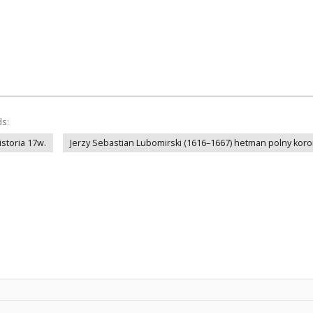
ds:
istoria 17w.
Jerzy Sebastian Lubomirski (1616–1667) hetman polny kor