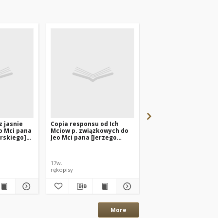
z jasnie
Copia responsu od Ich
[List Jerzego
o Mci pana
Mciow p. związkowych do
Lubomirskiego mars
rskiego]
Jeo Mci pana [Jerzego
koronnego do Związk
nnego do
Lubomirskiego] marszałka
Wąchock 07.03.1663]
nnego
koronnego
17w.
17w.
rękopisy
rękopisy
More