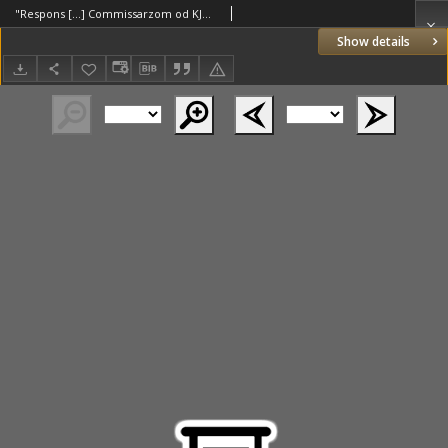
"Respons [...] Commissarzom od KJM [Zygmunta III] w posrodek nas zasłanym na pewne puncta od woiska stołecznego we Lwowie 13 Juny Roku 1613 dany, [Lwów 14.06.1613]
Show details