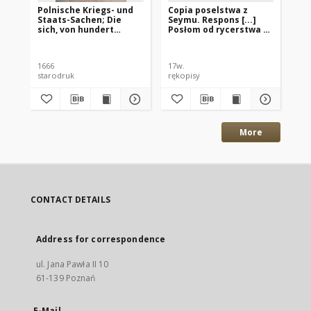
Polnische Kriegs- und
Copia poselstwa z
Res
Staats-Sachen; Die
Seymu. Respons [...]
Sm
sich, von hundert
Posłom od rycerstwa z
tez
Jahren her, unter sechs
stolice [...], [Warszawa
[I
Königen in Polen,
1612]
begeben neben
1666
17w.
17w
Northwendigen
starodruk
rękopisy
ręk
Stamm=Tafeln und
Ethlichen Conterfeiten
More
CONTACT DETAILS
Address for correspondence
ul. Jana Pawła II 10
61-139 Poznań
E-Mail