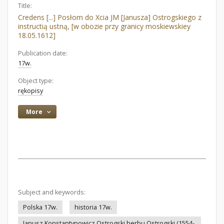
Title:
Credens [...] Posłom do Xcia JM [Janusza] Ostrogskiego z
instructią ustną, [w obozie przy granicy moskiewskiey
18.05.1612]
Publication date:
17w.
Object type:
rękopisy
More
Subject and keywords:
Polska 17w.
historia 17w.
Janusz Konstantynowicz Ostrogski herbu Ostrogski (1554-