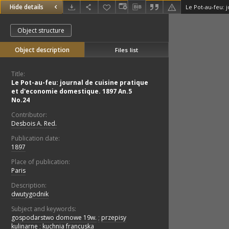
Hide details
Object structure
Object description
Files list
Title:
Le Pot-au-feu: journal de cuisine pratique
et d'economie domestique. 1897 An.5
No.24
Contributor:
Desbois A. Red.
Publication date:
1897
Place of publication:
Paris
Description:
dwutygodnik
Subject and keywords:
gospodarstwo domowe 19w.
;
przepisy
kulinarne
;
kuchnia francuska