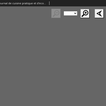
Le Pot-au-feu: journal de cuisine pratique et d'economie domestique. 1897 An.5 No.24