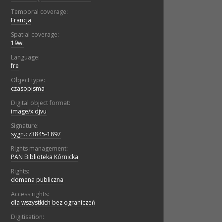
Temporal coverage:
Francja
Spatial coverage:
19w.
Language:
fre
Object type:
czasopisma
Digital object format:
image/x.djvu
Signature:
sygn.cz3845-1897
Rights management:
PAN Biblioteka Kórnicka
Rights:
domena publiczna
Access rights:
dla wszystkich bez ograniczeń
Digitisation: