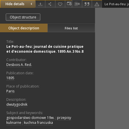
Hide details
Object structure
Object description
Files list
Title:
Le Pot-au-feu: journal de cuisine pratique
et d'economie domestique. 1895 An.3 No.8
Contributor:
Desbois A. Red.
Publication date:
1895
Place of publication:
Paris
Description:
dwutygodnik
Subject and keywords:
gospodarstwo domowe 19w.
;
przepisy
kulinarne
;
kuchnia francuska