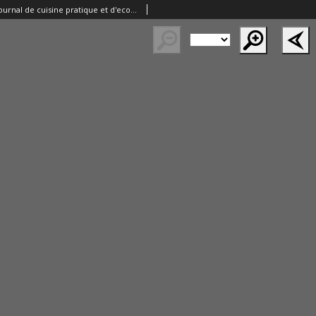
Le Pot-au-feu: journal de cuisine pratique et d'economie domestique. 1895 An.3 No.8