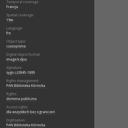
Temporal coverage:
Francja
Spatial coverage:
19w.
Language:
fre
Object type:
czasopisma
Digital object format:
image/x.djvu
Signature:
sygn.cz3845-1895
Rights management:
PAN Biblioteka Kórnicka
Rights:
domena publiczna
Access rights:
dla wszystkich bez ograniczeń
Digitisation:
PAN Biblioteka Kórnicka