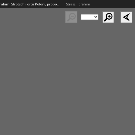
Tvrcici legati Ebrahimi Strotschii ortu Poloni, propositio, Schlauonica lingua coram Cesarea Maiestate [t.j. Ferdynanda I], Rom[ano] Rege [t.j. Maksymiliana II] et caeteris sacri Romani imperij electorib[us] principibus atq[ue] statibus, Anno 1562 [rom.] , ad 27. Nouemb[ris] diem Francofurdiae habita
Strasz, Ibrahim