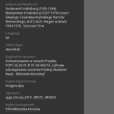
Subject and keywords:
Ferdynand I Habsburg (1503-1564)
;
Maksymilian II Habsburg (1527-1576) cesarz
Świętego Cesarstwa Rzymskiego Narodu
Niemieckiego, król Czech i Węgier w latach
1564-1576
;
Turcicum 16 w.
Language:
lat
Object type:
starodruk
Digitisation sponsor:
Dofinansowanie w ramach Projektu
POPC.02.03.01-IP.01-00-002/16 „Cyfrowe
udostępnianie zasobów Polskiej Akademii
Nauk – Biblioteki Kórnickiej”
Digital object format:
image/x.djvu
Signature:
sygn.Cim.Qu.2910
;
Mf575
;
Mf4359
Rights management:
PAN Biblioteka Kórnicka