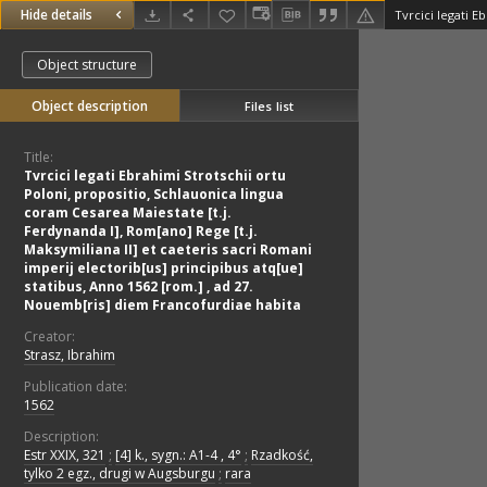
Hide details
Object structure
Object description
Files list
Title:
Tvrcici legati Ebrahimi Strotschii ortu
Poloni, propositio, Schlauonica lingua
coram Cesarea Maiestate [t.j.
Ferdynanda I], Rom[ano] Rege [t.j.
Maksymiliana II] et caeteris sacri Romani
imperij electorib[us] principibus atq[ue]
statibus, Anno 1562 [rom.] , ad 27.
Nouemb[ris] diem Francofurdiae habita
Creator:
Strasz, Ibrahim
Publication date:
1562
Description:
Estr XXIX, 321
;
[4] k., sygn.: A1-4 , 4°
;
Rzadkość,
tylko 2 egz., drugi w Augsburgu
;
rara