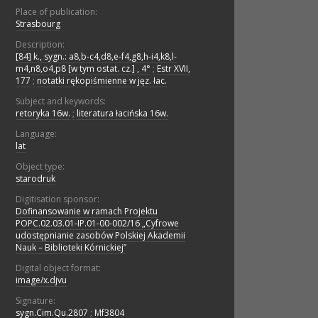
Place of publication:
Strasbourg
Description:
[84] k., sygn.: a8,b-c4,d8,e-f4,g8,h-i4,k8,l-
m4,n8,o4,p8 [w tym ostat. cz.] , 4°
;
Estr XVII,
177
;
notatki rękopiśmienne w jęz. łac.
Subject and keywords:
retoryka 16w.
;
literatura łacińska 16w.
Language:
lat
Object type:
starodruk
Digitisation sponsor:
Dofinansowanie w ramach Projektu
POPC.02.03.01-IP.01-00-002/16 „Cyfrowe
udostępnianie zasobów Polskiej Akademii
Nauk – Biblioteki Kórnickiej”
Digital object format:
image/x.djvu
Signature:
sygn.Cim.Qu.2807
;
Mf3804