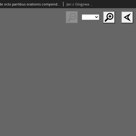
Minoris Donati de octo partibus orationis compendiosa interpretatio per magistrum Johannem Glogoviensem in florigera cracoviensis universitate breviter in unu[m] recollecta. nuperque denuo revisa et accurata diligentia fideliter emendata. Abiectis ex priori exemplari nonnullis superfluis vero additis pro iuniorem apriori institutione
Jan z Głogowa (1445–1507)