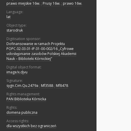
prawo miejskie 16w.
;
Prusy 16w.
;
prawo 16w.
Language:
lat
Object type:
starodruk
Digitisation sponsor:
Dofinansowanie w ramach Projektu
POPC.02.03.01-IP.01-00-002/16 „Cyfrowe
udostępnianie zasobów Polskiej Akademii
Nauk – Biblioteki Kórnickiej”
Digital object format:
image/x.djvu
Signature:
sygn.Cim.Qu.2479a
;
Mf3588
;
Mf8478
Rights management:
PAN Biblioteka Kórnicka
Rights:
domena publiczna
Access rights:
dla wszystkich bez ograniczeń