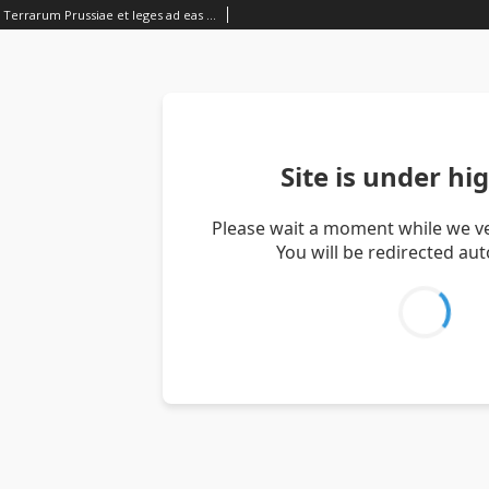
Ivra municipalia Terrarum Prussiae et leges ad eas terras privatim pertinentes