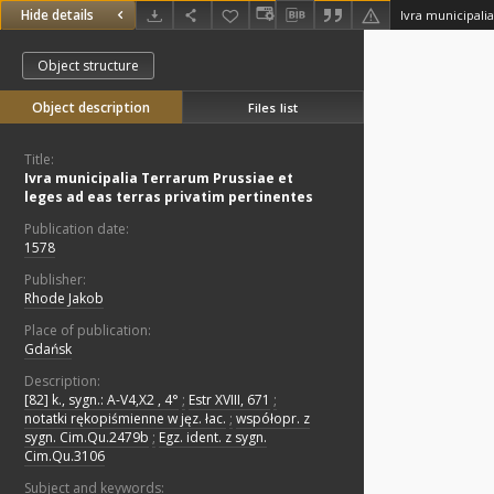
Hide details
Object structure
Object description
Files list
Title:
Ivra municipalia Terrarum Prussiae et
leges ad eas terras privatim pertinentes
Publication date:
1578
Publisher:
Rhode Jakob
Place of publication:
Gdańsk
Description:
[82] k., sygn.: A-V4,X2 , 4°
;
Estr XVIII, 671
;
notatki rękopiśmienne w jęz. łac.
;
współopr. z
sygn. Cim.Qu.2479b
;
Egz. ident. z sygn.
Cim.Qu.3106
Subject and keywords: