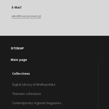
E-Mail
wbc@man.poznan.pl
SITEMAP
Main page
Collections
Digital Library of Wielkopolska
Thematic collections
Contemporary regional magazines