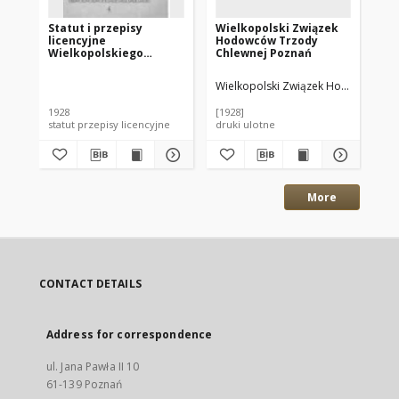
Statut i przepisy
Wielkopolski Związek
Sta
licencyjne
Hodowców Trzody
li
Wielkopolskiego
Chlewnej Poznań
Wi
Związku Hodowców
Zw
Trzody Chlewnej:
Tr
Wielkopolski Związek Hodowców Tr
Wie
uchwalony na Walnem
(s
Zebraniu dnia 21-go
są
1928
[1928]
192
grudnia 1927r.
uc
statut przepisy licencyjne
druki ulotne
sta
ze
gr
More
CONTACT DETAILS
Address for correspondence
ul. Jana Pawła II 10
61-139 Poznań