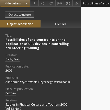
Hide details
Object structure
Object description
Files list
Title:
Possibilities of and constraints on the
application of GPS devices in controlling
orienteering training
Creator:
Cych, Piotr
Publication date:
2006
Publisher:
Akademia Wychowania Fizycznego w Poznaniu
Place of publication:
Poznań
Relation:
Studies in Physical Culture and Tourism 2006
Vol.13 No.2