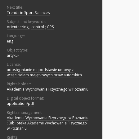
Next title:
Trends in Sport Sciences
Subject and keywords:
orienteering
;
control
;
GPS
Language:
eng
Object type:
artykuł
License:
udostępnianie na podstawie umowy z
właścicielem majątkowych praw autorskich
Rights holder:
Akademia Wychowania Fizycznego w Poznaniu
Digital object format:
application/pdf
Rights management:
Akademia Wychowania Fizycznego w Poznaniu
;
Biblioteka Akademii Wychowania Fizycznego
w Poznaniu
Rights: