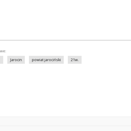
owe:
e
Jarocin
powiat jarociński
21w.