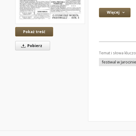
Więcej
Pokaż treść
Pobierz
Temat i słowa klucz
festiwal w Jarocini