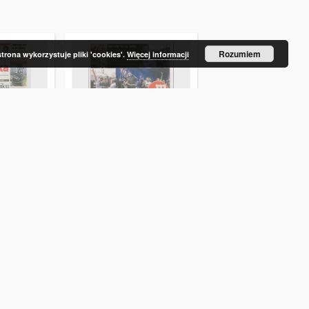
Rozumiem
strona wykorzystuje pliki 'cookies'.
Więcej informacji
ska
Magazyn Gazety
Gazeta Jarocińska
1083)
Jarocińskiej 2014.07.25
2005.10.28 Nr43(785)
Nr30(371)
red.)
Piotrowicz, Piotr (red.)
2014.07.25
2005.10.28
gazeta
gazeta
Więcej