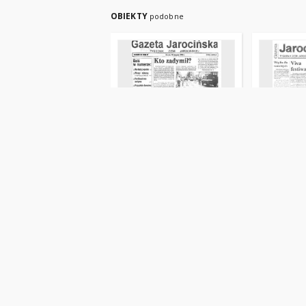
OBIEKTY
podobne
Gazeta Jarocińska
Gazeta Jar
1994.08.12 Nr32(202)
1997.01.03
Piotrowicz, Piotr (red.)
Piotrowicz, P
1994.08.12
1997.01.03
gazeta
gazeta