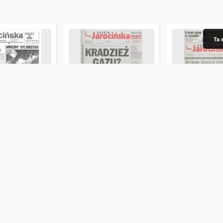
Ta 
ocińska
Gazeta Jarocińska
Gazeta Jarociń
 Nr1(327)
2009.09.25 Nr39(989)
2011.07.15 Nr28(
iotr (red.)
Pilarczyk, Aleksandra (red.)
Piotrowicz, Piotr (red.)
Piotrowicz, Piotr (
2009.09.25
2011.07.15
gazeta
gazeta