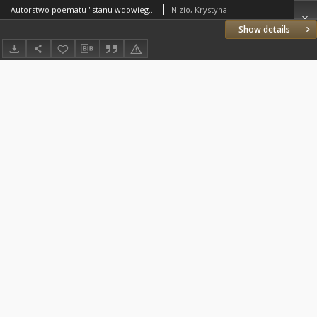
Autorstwo poematu "stanu wdowiego tęskliwego pobożne zabawy i pociechy". Pamiętnik Biblioteki Kórnickiej Z. 19.
Nizio, Krystyna
Show details