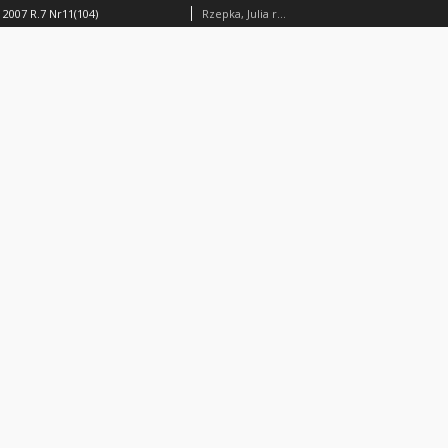
2007 R.7 Nr11(104)
Rzepka, Julia red.