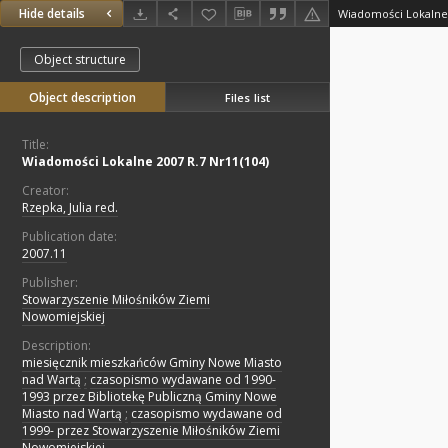
Hide details
Wiadomości Lokalne 
Object structure
Object description
Files list
Title:
Wiadomości Lokalne 2007 R.7 Nr11(104)
Creator:
Rzepka, Julia red.
Publication date:
2007.11
Publisher:
Stowarzyszenie Miłośników Ziemi
Nowomiejskiej
Description:
miesięcznik mieszkańców Gminy Nowe Miasto
nad Wartą
;
czasopismo wydawane od 1990-
1993 przez Bibliotekę Publiczną Gminy Nowe
Miasto nad Wartą
;
czasopismo wydawane od
1999- przez Stowarzyszenie Miłośników Ziemi
Nowomiejskiej