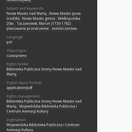
Subject and keywords:
Nowe Miasto nad Wartą
;
Nowe Miasto (pow.
średzki)
;
Nowe Miasto gmina
;
Wielkopolska
;
20w.
;
Taczanowsk, Marcin (1730-1782)
;
planowanie przestrzenne
;
ziołolecznictwo
Language:
pol
Object type:
czasopismo
Rights holder:
Biblioteka Publiczna Gminy Nowe Miasto nad
Wartą
Digital object format:
application/pdf
Rights management:
Biblioteka Publiczna Gminy Nowe Miasto nad
Wartą
;
Wojewódzka Biblioteka Publiczna i
Centrum Animacji Kultury
Digitisation:
Wojewódzka Biblioteka Publiczna i Centrum
Animacji Kultury